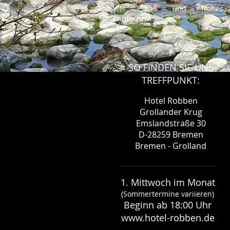
Viel Spaß und frohes
Entdecken!
SO FINDEN SIE UNS
TREFFPUNKT:
Hotel Robben
Grollander Krug
Emslandstraße 30
D-28259 Bremen
Bremen - Grolland
1. Mittwoch im Monat
(Sommertermine variieren)
Beginn ab 18:00 Uhr
www.hotel-robben.de