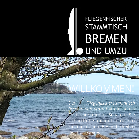
WILLKOMMEN!
Der
Fliegenfischerstammtisch
Bremen und umzu
hat ein neues
Outfit bekommen! Schauen Sie
sich in Ruhe um und entdecken
Sie die neuen Besonderheiten
der Homepage.