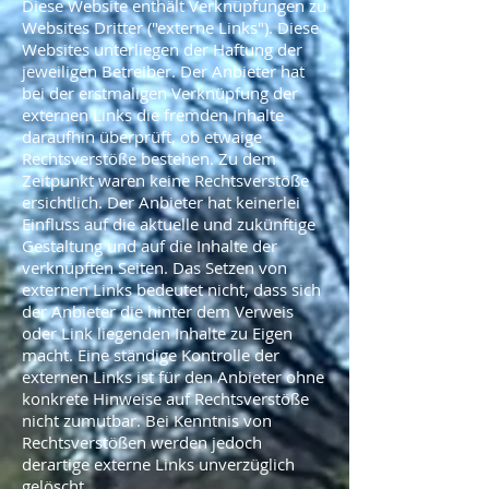
Diese Website enthält Verknüpfungen zu
Websites Dritter ("externe Links"). Diese
Websites unterliegen der Haftung der
jeweiligen Betreiber. Der Anbieter hat
bei der erstmaligen Verknüpfung der
externen Links die fremden Inhalte
daraufhin überprüft, ob etwaige
Rechtsverstöße bestehen. Zu dem
Zeitpunkt waren keine Rechtsverstöße
ersichtlich. Der Anbieter hat keinerlei
Einfluss auf die aktuelle und zukünftige
Gestaltung und auf die Inhalte der
verknüpften Seiten. Das Setzen von
externen Links bedeutet nicht, dass sich
der Anbieter die hinter dem Verweis
oder Link liegenden Inhalte zu Eigen
macht. Eine ständige Kontrolle der
externen Links ist für den Anbieter ohne
konkrete Hinweise auf Rechtsverstöße
nicht zumutbar. Bei Kenntnis von
Rechtsverstößen werden jedoch
derartige externe Links unverzüglich
gelöscht.