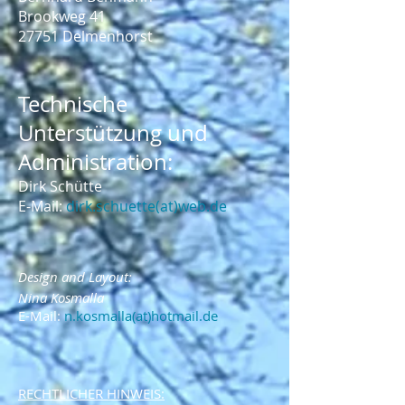
Brookweg 41
27751 Delmenhorst
Technische
Unterstützung und
Administration:
Dirk Schütte
E-Mail:
dirk.schuette(at)web.de
Design and Layout:
Nina Kosmalla
E-Mail:
n.kosmalla(at)hotmail.de
RECHTLICHER HINWEIS: