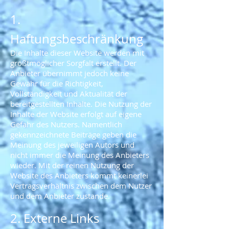
1.
Haftungsbeschränkung
Die Inhalte dieser Website werden mit
größtmöglicher Sorgfalt erstellt. Der
Anbieter übernimmt jedoch keine
Gewähr für die Richtigkeit,
Vollständigkeit und Aktualität der
bereitgestellten Inhalte. Die Nutzung der
Inhalte der Website erfolgt auf eigene
Gefahr des Nutzers. Namentlich
gekennzeichnete Beiträge geben die
Meinung des jeweiligen Autors und
nicht immer die Meinung des Anbieters
wieder. Mit der reinen Nutzung der
Website des Anbieters kommt keinerlei
Vertragsverhältnis zwischen dem Nutzer
und dem Anbieter zustande.
2. Externe Links