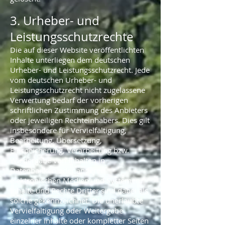
3. Urheber- und
Leistungsschutzrechte
Die auf dieser Website veröffentlichten
Inhalte unterliegen dem deutschen
Urheber- und Leistungsschutzrecht. Jede
vom deutschen Urheber- und
Leistungsschutzrecht nicht zugelassene
Verwertung bedarf der vorherigen
schriftlichen Zustimmung des Anbieters
oder jeweiligen Rechteinhabers. Dies gilt
insbesondere für Vervielfältigung,
Bearbeitung, Übersetzung,
Einspeicherung, Verarbeitung bzw.
Wiedergabe von Inhalten in
Datenbanken oder anderen
elektronischen Medien und Systemen.
Inhalte und Rechte Dritter sind dabei als
solche gekennzeichnet. Die unerlaubte
Vervielfältigung oder Weitergabe
einzelner Inhalte oder kompletter Seiten