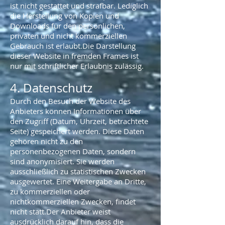
ist nicht gestattet und strafbar. Lediglich
die Herstellung von Kopien und
Downloads für den persönlichen,
privaten und nicht kommerziellen
Gebrauch ist erlaubt.Die Darstellung
dieser Website in fremden Frames ist
nur mit schriftlicher Erlaubnis zulässig.
4. Datenschutz
Durch den Besuch der Website des
Anbieters können Informationen über
den Zugriff (Datum, Uhrzeit, betrachtete
Seite) gespeichert werden. Diese Daten
gehören nicht zu den
personenbezogenen Daten, sondern
sind anonymisiert. Sie werden
ausschließlich zu statistischen Zwecken
ausgewertet. Eine Weitergabe an Dritte,
zu kommerziellen oder
nichtkommerziellen Zwecken, findet
nicht statt.Der Anbieter weist
ausdrücklich darauf hin, dass die